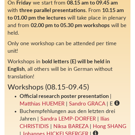
On
Friday
we start from
08.15 am to 09.45 am
with
three parallel presentations
. From
10.15 am
to 01.00 pm the lectures
will take place in plenary
and from
02.00 pm to 05.30 pm workshops
will be
held.
Only one workshop can be attended per time
unit!
Workshops in
bold letters (E) will be held in
English
, all others will be in German without
translation!
Workshops (08.15-09.45)
Official research poster presentation
|
Matthias HUEMER
|
Sandro GRACA
| E
Buchempfehlungen aus den letzten drei
Jahren
|
Sandra LEMP-DORFER
|
Ilias
CHRISTIDIS
|
Niksa BAREZA
|
Hong SHANG
|
Johannes HICKELSBERGER
|