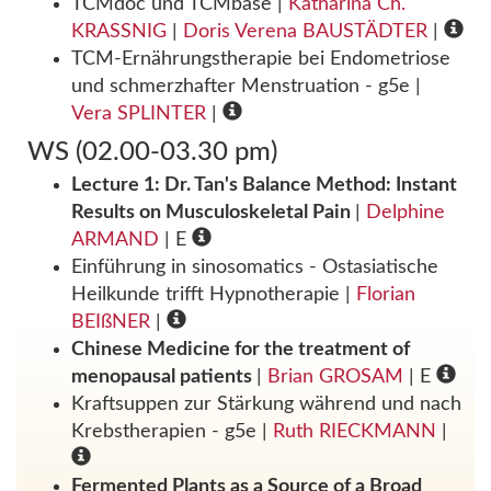
TCMdoc und TCMbase
|
Katharina Ch.
KRASSNIG
|
Doris Verena BAUSTÄDTER
|
TCM-Ernährungstherapie bei Endometriose
und schmerzhafter Menstruation - g5e
|
Vera SPLINTER
|
WS (02.00-03.30 pm)
Lecture 1: Dr. Tan's Balance Method: Instant
Results on Musculoskeletal Pain
|
Delphine
ARMAND
| E
Einführung in sinosomatics - Ostasiatische
Heilkunde trifft Hypnotherapie
|
Florian
BEIßNER
|
Chinese Medicine for the treatment of
menopausal patients
|
Brian GROSAM
| E
Kraftsuppen zur Stärkung während und nach
Krebstherapien - g5e
|
Ruth RIECKMANN
|
Fermented Plants as a Source of a Broad