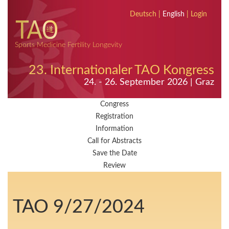
Deutsch
|
English
|
Login
Sports Medicine Fertility Longevity
23. Internationaler TAO Kongress
24. - 26. September 2026 | Graz
Congress
Registration
Information
Call for Abstracts
Save the Date
Review
TAO 9/27/2024