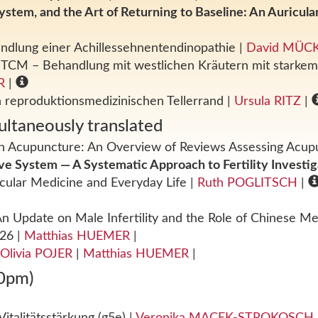
stem, and the Art of Returning to Baseline: An Auricul
andlung einer Achillessehnentendinopathie
|
David MÜC
er TCM – Behandlung mit westlichen Kräutern mit starke
R
|
 reproduktionsmedizinischen Tellerrand
|
Ursula RITZ
|
ultaneously translated
 in Acupuncture: An Overview of Reviews Assessing Acu
tive System — A Systematic Approach to Fertility Investi
ecular Medicine and Everyday Life
|
Ruth POGLITSCH
|
 An Update on Male Infertility and the Role of Chinese M
026
|
Matthias HUEMER
|
Olivia POJER
|
Matthias HUEMER
|
0pm)
talitätsstärkung (g5e)
|
Veronika MACEK-STROKOSCH