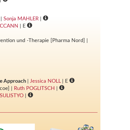
t
|
Sonja MAHLER
|
MCCANN
| E
ävention und -Therapie [Pharma Nord]
|
ine Approach
|
Jessica NOLL
| E
scoe]
|
Ruth POGLITSCH
|
i SULISTYO
|