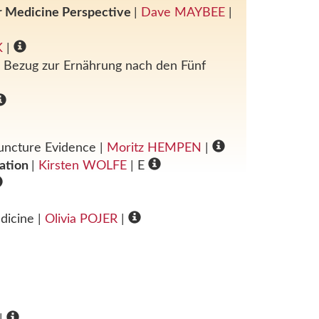
ar Medicine Perspective
|
Dave MAYBEE
|
K
|
m Bezug zur Ernährung nach den Fünf
puncture Evidence
|
Moritz HEMPEN
|
gation
|
Kirsten WOLFE
| E
edicine
|
Olivia POJER
|
|