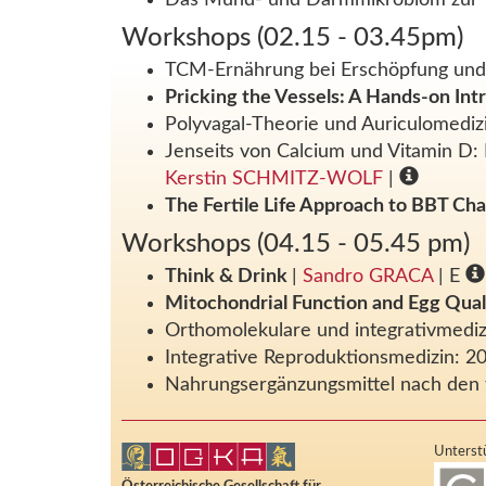
Workshops (02.15 - 03.45pm)
TCM-Ernährung bei Erschöpfung und F
Pricking the Vessels: A Hands-on Int
Polyvagal-Theorie und Auriculomedi
Jenseits von Calcium und Vitamin D:
Kerstin SCHMITZ-WOLF
|
The Fertile Life Approach to BBT Ch
Workshops (04.15 - 05.45 pm)
Think & Drink
|
Sandro GRACA
| E
Mitochondrial Function and Egg Quali
Orthomolekulare und integrativmediz
Integrative Reproduktionsmedizin: 2
Nahrungsergänzungsmittel nach den 
Unterstü