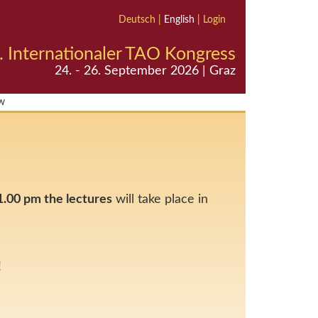
Deutsch
|
English
|
Login
. Internationaler TAO Kongress
24. - 26. September 2026 | Graz
w
1.00 pm the lectures
will take place in
!