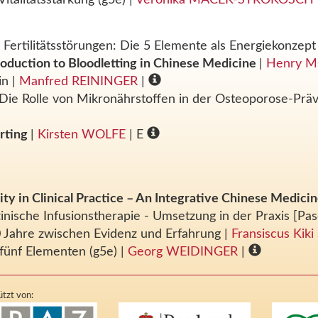
ertilitätsstörungen: Die 5 Elemente als Energiekonzep
roduction to Bloodletting in Chinese Medicine
|
Henry 
zin
|
Manfred REININGER
|
 Die Rolle von Mikronährstoffen in der Osteoporose-Pr
arting
|
Kirsten WOLFE
| E
ty in Clinical Practice – An Integrative Chinese Medic
inische Infusionstherapie - Umsetzung in der Praxis [Pa
0 Jahre zwischen Evidenz und Erfahrung
|
Fransiscus Kik
fünf Elementen (g5e)
|
Georg WEIDINGER
|
tzt von: