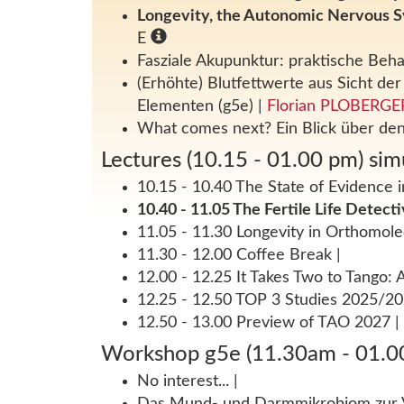
Longevity, the Autonomic Nervous Sy
E
Fasziale Akupunktur: praktische Beh
(Erhöhte) Blutfettwerte aus Sicht d
Elementen (g5e)
|
Florian PLOBERGE
What comes next? Ein Blick über den
Lectures (10.15 - 01.00 pm) sim
10.15 - 10.40 The State of Evidence
10.40 - 11.05 The Fertile Life Detec
11.05 - 11.30 Longevity in Orthomol
11.30 - 12.00 Coffee Break
|
12.00 - 12.25 It Takes Two to Tango:
12.25 - 12.50 TOP 3 Studies 2025/2
12.50 - 13.00 Preview of TAO 2027
|
Workshop g5e (11.30am - 01.0
No interest...
|
Das Mund- und Darmmikrobiom zur Vi