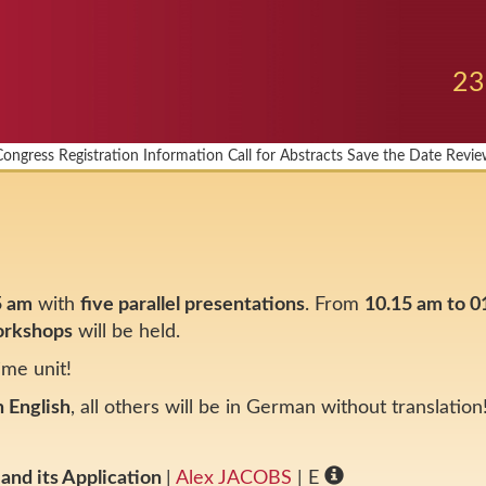
23
Congress
Registration
Information
Call for Abstracts
Save the Date
Revie
5 am
with
five parallel presentations
. From
10.15 am to 0
orkshops
will be held.
me unit!
in English
, all others will be in German without translation
and its Application
|
Alex JACOBS
| E