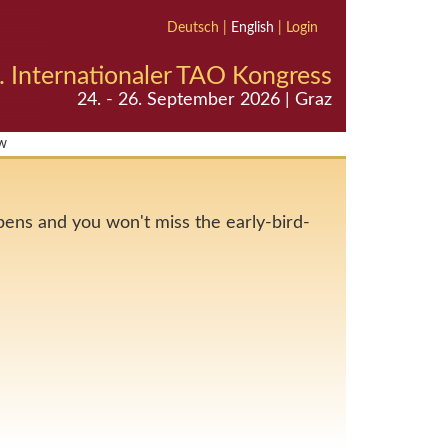
Deutsch
|
English
|
Login
. Internationaler TAO Kongress
24. - 26. September 2026 | Graz
w
opens and you won't miss the early-bird-