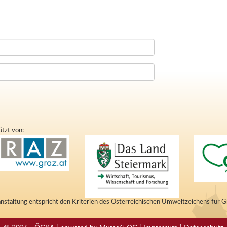
tzt von:
nstaltung entspricht den Kriterien des Österreichischen Umweltzeichens für 