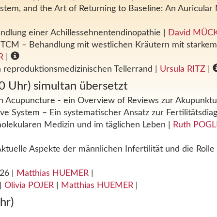
tem, and the Art of Returning to Baseline: An Auricula
andlung einer Achillessehnentendinopathie
|
David MÜC
er TCM – Behandlung mit westlichen Kräutern mit starke
R
|
 reproduktionsmedizinischen Tellerrand
|
Ursula RITZ
|
0 Uhr) simultan übersetzt
 in Acupuncture - ein Overview of Reviews zur Akupunkt
ive System – Ein systematischer Ansatz zur Fertilitätsdia
omolekularen Medizin und im täglichen Leben
|
Ruth POGL
Aktuelle Aspekte der männlichen Infertilität und die Rol
026
|
Matthias HUEMER
|
|
Olivia POJER
|
Matthias HUEMER
|
hr)