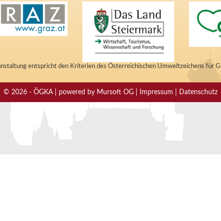
nstaltung entspricht den Kriterien des Österreichischen Umweltzeichens für 
© 2026 - ÖGKA | powered by Mursoft OG | Impressum | Datenschutz