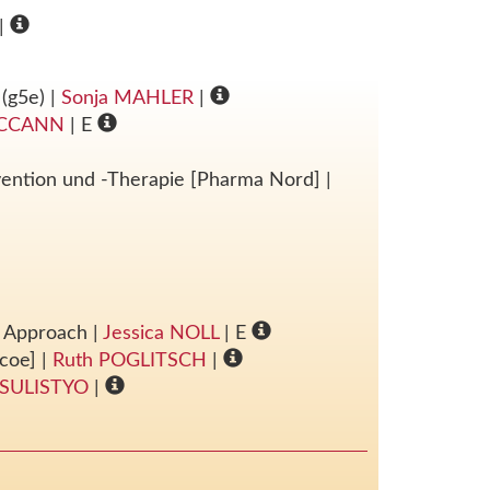
|
 (g5e)
|
Sonja MAHLER
|
MCCANN
| E
ävention und -Therapie [Pharma Nord]
|
ne Approach
|
Jessica NOLL
| E
scoe]
|
Ruth POGLITSCH
|
i SULISTYO
|