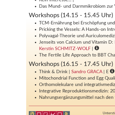
Das Mund- und Darmmikrobiom zur Vi
Workshops (14.15 - 15.45 Uhr)
TCM-Ernährung bei Erschöpfung und F
Pricking the Vessels: A Hands-on Int
Polyvagal-Theorie und Auriculomedi
Jenseits von Calcium und Vitamin D:
Kerstin SCHMITZ-WOLF
|
The Fertile Life Approach to BBT Ch
Workshops (16.15 - 17.45 Uhr)
Think & Drink
|
Sandro GRACA
| E
Mitochondrial Function and Egg Quali
Orthomolekulare und integrativmediz
Integrative Reproduktionsmedizin: 2
Nahrungsergänzungsmittel nach den 
Unterstü