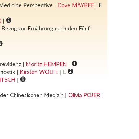
r Medicine Perspective
|
Dave MAYBEE
| E
K
|
m Bezug zur Ernährung nach den Fünf
urevidenz
|
Moritz HEMPEN
|
gnostik
|
Kirsten WOLFE
| E
ITSCH
|
le der Chinesischen Medizin
|
Olivia POJER
|