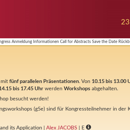
23
ngress
Anmeldung
Informationen
Call for Abstracts
Save the Date
Rückbl
5
mit
fünf parallelen Präsentationen
. Von
10.15 bis 13.00 
14.15 bis 17.45 Uhr
werden
Workshops
abgehalten.
shop besucht werden!
ngsworkshops (g5e) sind für Kongressteilnehmer in der K
and its Application
|
Alex JACOBS
| E