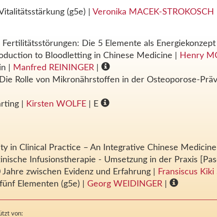
talitätsstärkung (g5e)
|
Veronika MACEK-STROKOSCH
ertilitätsstörungen: Die 5 Elemente als Energiekonzept
roduction to Bloodletting in Chinese Medicine
|
Henry 
zin
|
Manfred REININGER
|
 Die Rolle von Mikronährstoffen in der Osteoporose-Pr
arting
|
Kirsten WOLFE
| E
ty in Clinical Practice – An Integrative Chinese Medici
inische Infusionstherapie - Umsetzung in der Praxis [Pa
0 Jahre zwischen Evidenz und Erfahrung
|
Fransiscus Kik
fünf Elementen (g5e)
|
Georg WEIDINGER
|
tzt von: