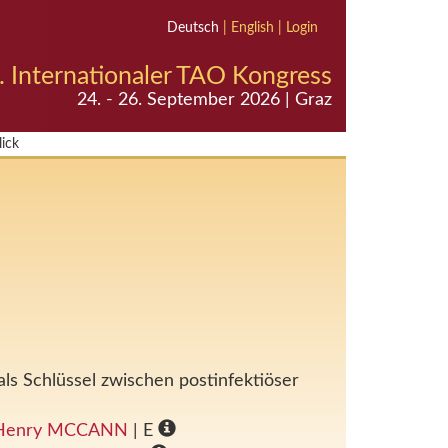
Deutsch
|
English
|
Login
. Internationaler TAO Kongress
24. - 26. September 2026 | Graz
ick
s Schlüssel zwischen postinfektiöser
Henry MCCANN
| E