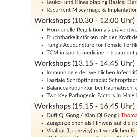
Leuko- und Kinesiotaping Basics: D
Recurrent Miscarriage & Implantatio
Workshops (10.30 - 12.00 Uhr)
Hormonelle Regulation als präventiv
Fruchtbarkeit stärken mit der Kraft 
Tung’s Acupuncture for Female Ferti
TCM in sports medicine – treatment pr
Workshops (13.15 - 14.45 Uhr)
Immunologie der weiblichen Infertili
Fasziale Schröpftherapie: Schröpfte
Balanceakupunktur bei traumatisch, 
Two Key Pathogenic Factors in Male 
Workshops (15.15 - 16.45 Uhr)
Duft Qi Gong / Xian Qi Gong
|
Thoma
Zungenzeichen als Hinweis auf die r
Vitalität (Longevity) mit westlichen 