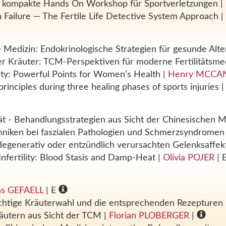
er kompakte Hands On Workshop für Sportverletzungen
|
n Failure — The Fertile Life Detective System Approach
|
e Medizin: Endokrinologische Strategien für gesunde Alt
der Kräuter: TCM-Perspektiven für moderne Fertilitätsme
lity: Powerful Points for Women’s Health
|
Henry MCCA
inciples during three healing phases of sports injuries
tät - Behandlungsstrategien aus Sicht der Chinesischen 
chniken bei faszialen Pathologien und Schmerzsyndrome
degenerativ oder entzündlich verursachten Gelenksaffe
Infertility: Blood Stasis and Damp-Heat
|
Olivia POJER
| 
s GEFAELL
| E
ichtige Kräuterwahl und die entsprechenden Rezepturen
Kräutern aus Sicht der TCM
|
Florian PLOBERGER
|