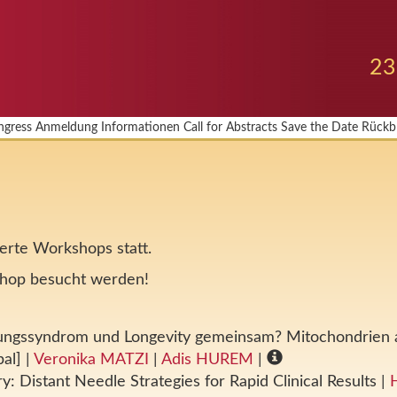
23
ngress
Anmeldung
Informationen
Call for Abstracts
Save the Date
Rückbl
erte Workshops statt.
shop besucht werden!
ungssyndrom und Longevity gemeinsam? Mitochondrien al
pal]
|
Veronika MATZI
|
Adis HUREM
|
y: Distant Needle Strategies for Rapid Clinical Results
|