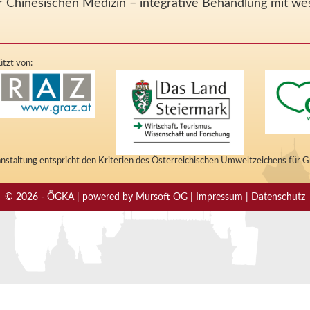
er Chinesischen Medizin – integrative Behandlung mit w
tzt von:
nstaltung entspricht den Kriterien des Österreichischen Umweltzeichens für 
© 2026 - ÖGKA | powered by Mursoft OG | Impressum | Datenschutz