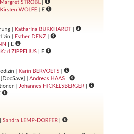
Margret STROBL
|
Kirsten WOLFE
| E
erung
|
Katharina BURKHARDT
|
dizin
|
Esther DENZ
|
NN
| E
|
Karl ZIPPELIUS
| E
Medizin
|
Karin BERVOETS
|
n [DocSave]
|
Andreas HAAS
|
ktionen
|
Johannes HICKELSBERGER
|
E
|
Sandra LEMP-DORFER
|